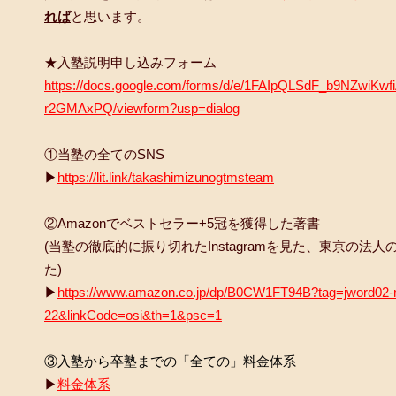
れば
と思います。
★入塾説明申し込みフォーム
https://docs.google.com/forms/d/e/1FAIpQLSdF_b9NZwiK
r2GMAxPQ/viewform?usp=dialog
①当塾の全てのSNS
▶
https://lit.link/takashimizunogtmsteam
②Amazonでベストセラー+5冠を獲得した著書
(当塾の徹底的に振り切れたInstagramを見た、東京の
た)
▶
https://www.amazon.co.jp/dp/B0CW1FT94B?tag=jword02-
22&linkCode=osi&th=1&psc=1
③入塾から卒塾までの「全ての」料金体系
▶
料金体系