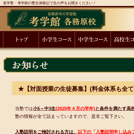
進学塾・考学館の塾生体験記で生の声をお聞きください！
★【対面授業の生徒募集】(料金体系も全て
当塾では
小5～中3生
(2025年４月
の学年)
と条件を満たす高
塾の情報が全て詰まっていますので、是非ご覧下さい。
入塾説明をご検討される方は、
以下の「入塾説明申し込み