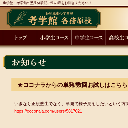
進学塾・考学館の塾生体験記で生の声をお聞きください！
★ココナラからの単発/数回お試しはこちら
いきなり正規塾生でなく、単発で様子見をしたいという方
https://coconala.com/users/5817021